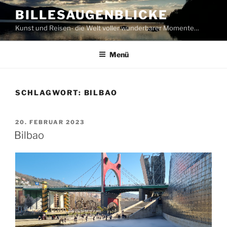
Zum
BILLESAUGENBLICKE
Inhalt
Kunst und Reisen- die Welt voller wunderbarer Momente…
springen
Menü
SCHLAGWORT:
BILBAO
VERÖFFENTLICHT
20. FEBRUAR 2023
AM
Bilbao