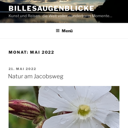
Zum
BILLESAUGENBLICKE
Inhalt
Kunst und Reisen- die Welt voller wunderbarer Momente…
springen
Menü
MONAT:
MAI 2022
VERÖFFENTLICHT
21. MAI 2022
AM
Natur am Jacobsweg