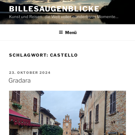
Zum
BILLESAUGENBLICKE
Inhalt
Kunst und Reisen- die Welt voller wunderbarer Momente…
springen
Menü
SCHLAGWORT:
CASTELLO
VERÖFFENTLICHT
23. OKTOBER 2024
AM
Gradara