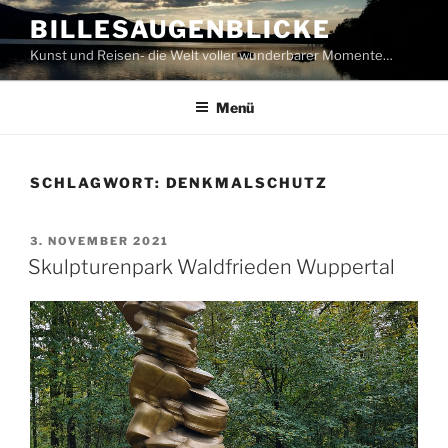
Zum
BILLESAUGENBLICKE
Inhalt
Kunst und Reisen- die Welt voller wunderbarer Momente…
springen
Menü
SCHLAGWORT:
DENKMALSCHUTZ
VERÖFFENTLICHT
3. NOVEMBER 2021
AM
Skulpturenpark Waldfrieden Wuppertal