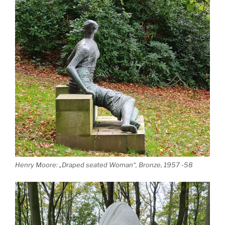
Henry Moore: „Draped seated Woman“, Bronze, 1957 -58