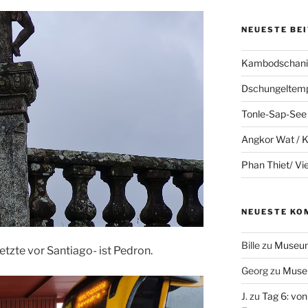
NEUESTE BE
Kambodschanis
Dschungeltem
Tonle-Sap-See
Angkor Wat /
Phan Thiet/ V
NEUESTE KO
Bille
zu
Museum
etzte vor Santiago- ist Pedron.
Georg
zu
Muse
J.
zu
Tag 6: von