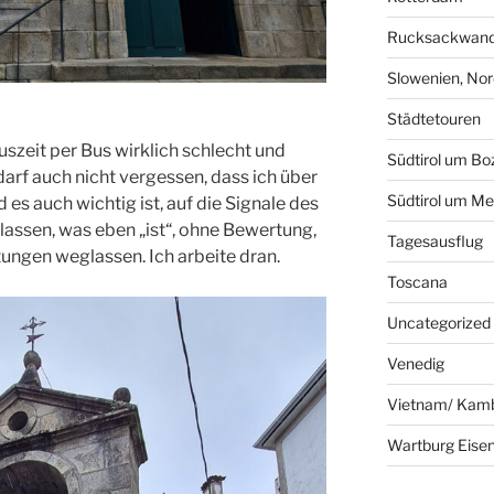
Rucksackwand
Slowenien, Nord
Städtetouren
szeit per Bus wirklich schlecht und
Südtirol um Bo
darf auch nicht vergessen, dass ich über
Südtirol um Me
es auch wichtig ist, auf die Signale des
lassen, was eben „ist“, ohne Bewertung,
Tagesausflug
ungen weglassen. Ich arbeite dran.
Toscana
Uncategorized
Venedig
Vietnam/ Kam
Wartburg Eise