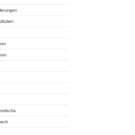
erungen
italien
zen
ran
bodscha
nach