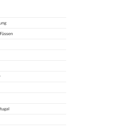
ung
Füssen
r
tugal