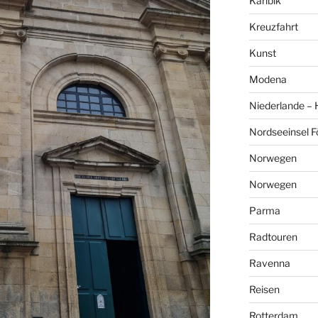
Karibik
Kreuzfahrt
Kunst
Modena
Niederlande –
Nordseeinsel F
Norwegen
Norwegen
Parma
Radtouren
Ravenna
Reisen
Rotterdam