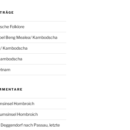
ITRÄGE
che Folklore
pel Beng Mealea/ Kambodscha
 / Kambodscha
 Kambodscha
ietnam
MMENTARE
sinsel Hombroich
umsinsel Hombroich
 Deggendorf nach Passau, letzte