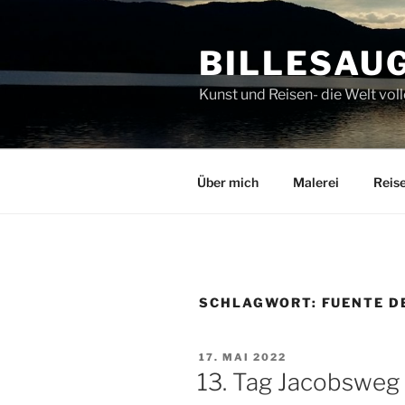
Zum
Inhalt
BILLESAU
springen
Kunst und Reisen- die Welt v
Über mich
Malerei
Reis
SCHLAGWORT:
FUENTE D
VERÖFFENTLICHT
17. MAI 2022
AM
13. Tag Jacobsweg