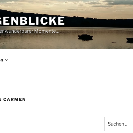
GENBLICKE
oller wunderbarer Momente…
en
E CARMEN
Suche
nach: