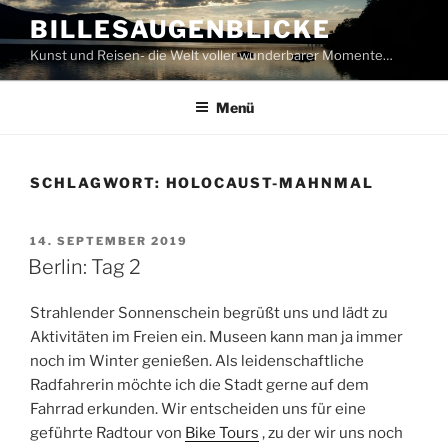
Zum
BILLESAUGENBLICKE
Inhalt
Kunst und Reisen- die Welt voller wunderbarer Momente…
springen
Menü
SCHLAGWORT:
HOLOCAUST-MAHNMAL
VERÖFFENTLICHT
14. SEPTEMBER 2019
AM
Berlin: Tag 2
Strahlender Sonnenschein begrüßt uns und lädt zu
Aktivitäten im Freien ein. Museen kann man ja immer
noch im Winter genießen. Als leidenschaftliche
Radfahrerin möchte ich die Stadt gerne auf dem
Fahrrad erkunden. Wir entscheiden uns für eine
geführte Radtour von
Bike Tours
, zu der wir uns noch