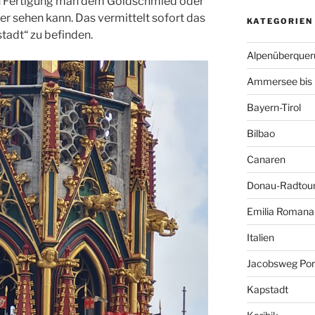
n Fertigung man dem Goldschmied oder
r sehen kann. Das vermittelt sofort das
KATEGORIEN
tadt“ zu befinden.
Alpenüberquer
Ammersee bis 
Bayern-Tirol
Bilbao
Canaren
Donau-Radtou
Emilia Romana
Italien
Jacobsweg Por
Kapstadt