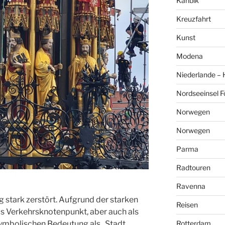
Karibik
Kreuzfahrt
Kunst
Modena
Niederlande –
Nordseeinsel F
Norwegen
Norwegen
Parma
Radtouren
Ravenna
 stark zerstört. Aufgrund der starken
Reisen
als Verkehrsknotenpunkt, aber auch als
Rotterdam
ymbolischen Bedeutung als „Stadt