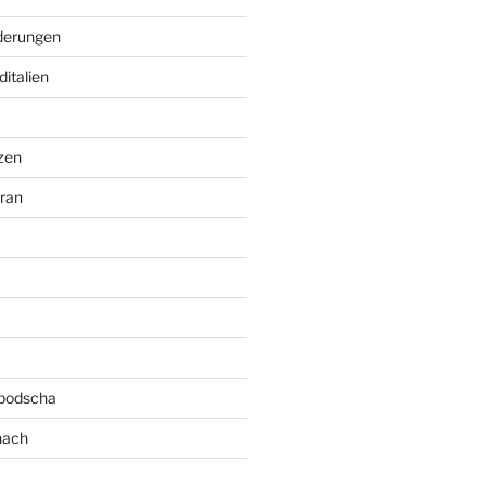
erungen
italien
zen
ran
bodscha
nach