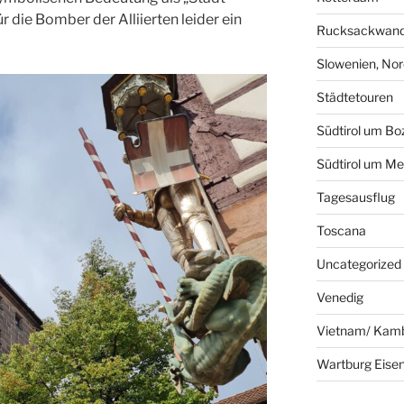
r die Bomber der Alliierten leider ein
Rucksackwand
Slowenien, Nord
Städtetouren
Südtirol um Bo
Südtirol um Me
Tagesausflug
Toscana
Uncategorized
Venedig
Vietnam/ Kam
Wartburg Eise