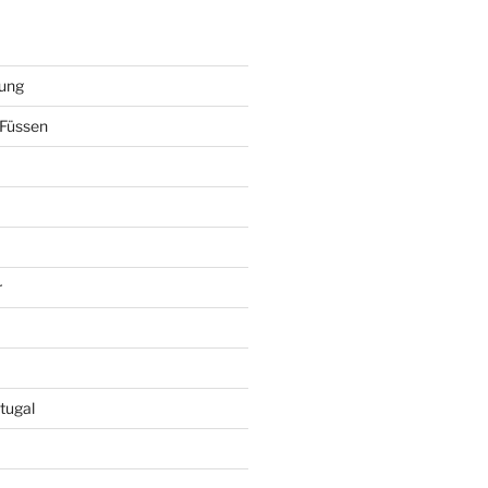
ung
Füssen
r
tugal