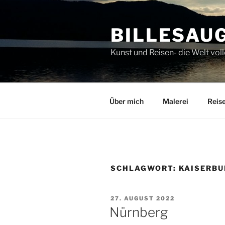
Zum
Inhalt
BILLESAU
springen
Kunst und Reisen- die Welt v
Über mich
Malerei
Reis
SCHLAGWORT:
KAISERB
VERÖFFENTLICHT
27. AUGUST 2022
AM
Nürnberg