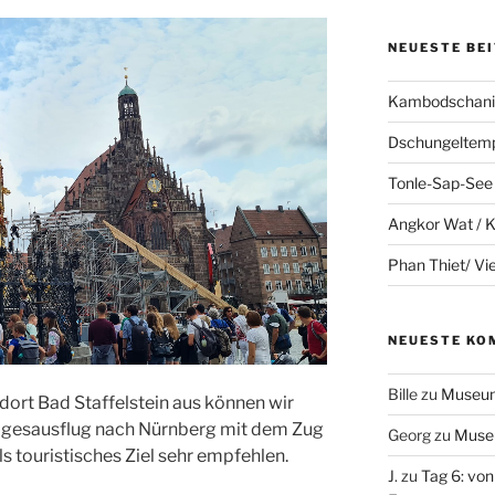
NEUESTE BE
Kambodschanis
Dschungeltem
Tonle-Sap-See
Angkor Wat /
Phan Thiet/ V
NEUESTE KO
Bille
zu
Museum
rt Bad Staffelstein aus können wir
Tagesausflug nach Nürnberg mit dem Zug
Georg
zu
Muse
s touristisches Ziel sehr empfehlen.
J.
zu
Tag 6: von