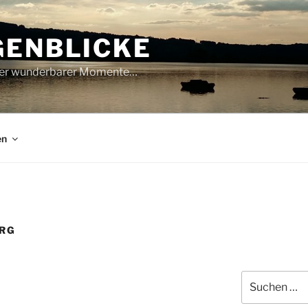
GENBLICKE
oller wunderbarer Momente…
en
URG
Suche
nach: