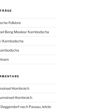
ITRÄGE
che Folklore
pel Beng Mealea/ Kambodscha
 / Kambodscha
 Kambodscha
ietnam
MMENTARE
sinsel Hombroich
umsinsel Hombroich
 Deggendorf nach Passau, letzte