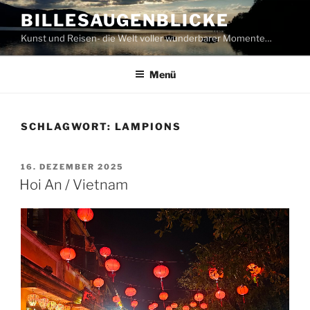
Zum
BILLESAUGENBLICKE
Inhalt
Kunst und Reisen- die Welt voller wunderbarer Momente…
springen
Menü
SCHLAGWORT:
LAMPIONS
VERÖFFENTLICHT
16. DEZEMBER 2025
AM
Hoi An / Vietnam