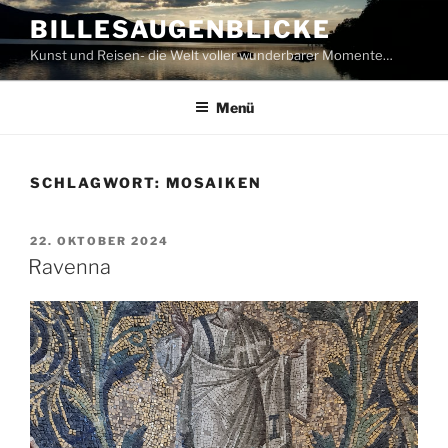
Zum
BILLESAUGENBLICKE
Inhalt
Kunst und Reisen- die Welt voller wunderbarer Momente…
springen
Menü
SCHLAGWORT:
MOSAIKEN
VERÖFFENTLICHT
22. OKTOBER 2024
AM
Ravenna