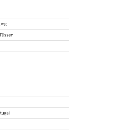
ung
Füssen
r
tugal