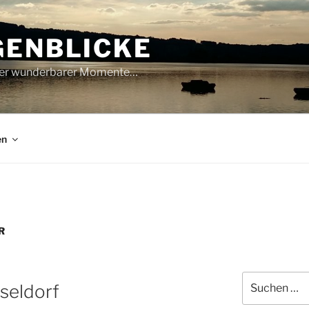
GENBLICKE
oller wunderbarer Momente…
en
R
Suche
seldorf
nach: