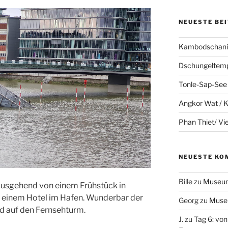
NEUESTE BE
Kambodschanis
Dschungeltem
Tonle-Sap-See
Angkor Wat /
Phan Thiet/ V
NEUESTE KO
Bille
zu
Museum
ausgehend von einem Frühstück in
 in einem Hotel im Hafen. Wunderbar der
Georg
zu
Muse
nd auf den Fernsehturm.
J.
zu
Tag 6: von