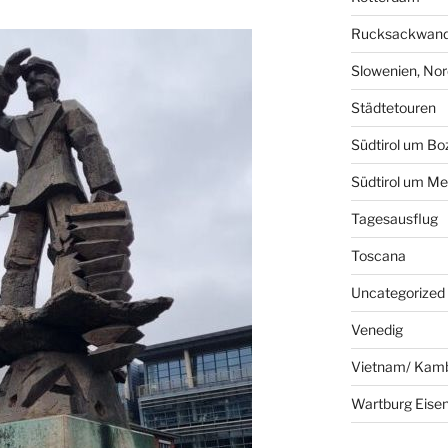
Rucksackwand
Slowenien, Nord
Städtetouren
Südtirol um Bo
Südtirol um Me
Tagesausflug
Toscana
Uncategorized
Venedig
Vietnam/ Kam
Wartburg Eise