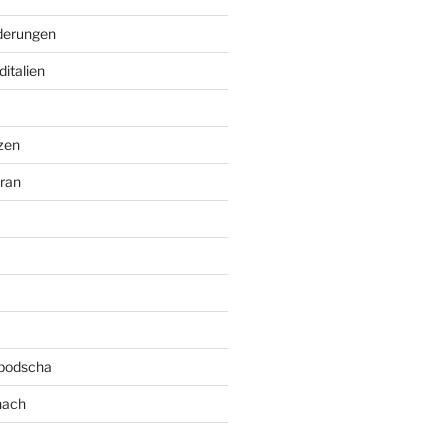
erungen
italien
zen
ran
bodscha
nach