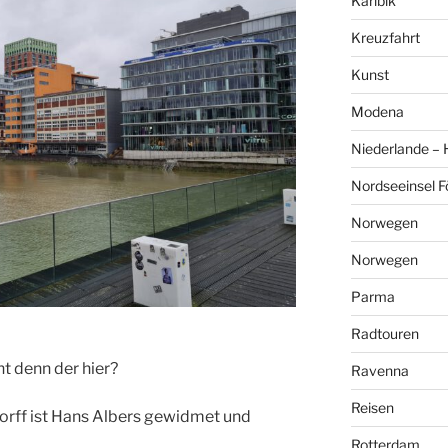
Karibik
Kreuzfahrt
Kunst
Modena
Niederlande –
Nordseeinsel F
Norwegen
Norwegen
Parma
Radtouren
t denn der hier?
Ravenna
Reisen
rff ist Hans Albers gewidmet und
Rotterdam