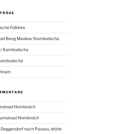
ITRÄGE
che Folklore
pel Beng Mealea/ Kambodscha
 / Kambodscha
 Kambodscha
ietnam
MMENTARE
sinsel Hombroich
umsinsel Hombroich
 Deggendorf nach Passau, letzte