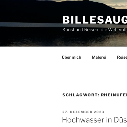
Zum
Inhalt
BILLESAU
springen
Kunst und Reisen- die Welt v
Über mich
Malerei
Reis
SCHLAGWORT:
RHEINUFE
VERÖFFENTLICHT
27. DEZEMBER 2023
AM
Hochwasser in Düs