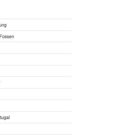
ung
Füssen
r
tugal