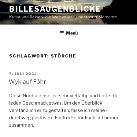
Zum
BILLESAUGENBLICKE
Inhalt
Kunst und Reisen- die Welt voller wunderbarer Momente…
springen
Menü
SCHLAGWORT:
STÖRCHE
VERÖFFENTLICHT
7. JULI 2021
AM
Wyk auf Föhr
Diese Nordseeinsel ist sehr vielfältig und bietet für
jeden Geschmack etwas. Um den Überblick
verständlich er zu gestalten, fasse ich meine -
durchweg positiven- Eindrücke für Euch in Themen
zusammen.