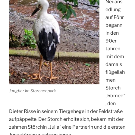
Neuansi
edlung
auf Föhr
begann
in den
90er
Jahren
mit dem
damals
flügellah
men
Storch
Jungtier im Storchenpark
„Romeo“
, den
Dieter Risse in seinem Tiergehege in der Feldstraße
aufpäppelte. Der Storch erholte sich, bekam mit der
zahmen Störchin „Julia“ eine Partnerin und die ersten
Jungstörche wuchsen heran.