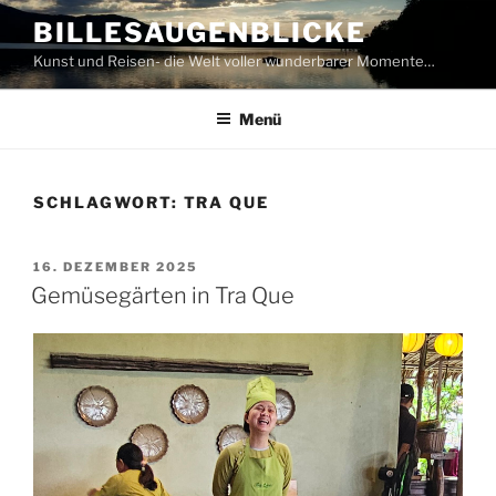
Zum
BILLESAUGENBLICKE
Inhalt
Kunst und Reisen- die Welt voller wunderbarer Momente…
springen
Menü
SCHLAGWORT:
TRA QUE
VERÖFFENTLICHT
16. DEZEMBER 2025
AM
Gemüsegärten in Tra Que