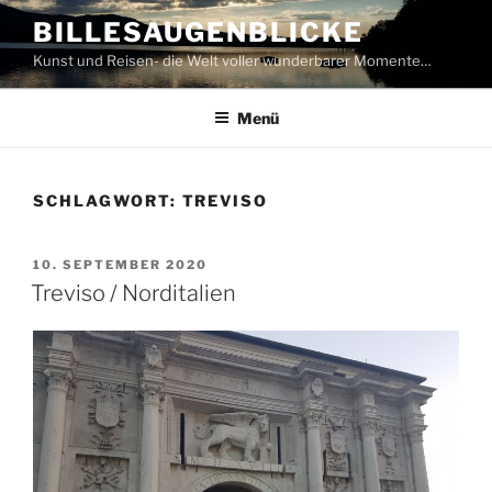
Zum
BILLESAUGENBLICKE
Inhalt
Kunst und Reisen- die Welt voller wunderbarer Momente…
springen
Menü
SCHLAGWORT:
TREVISO
VERÖFFENTLICHT
10. SEPTEMBER 2020
AM
Treviso / Norditalien