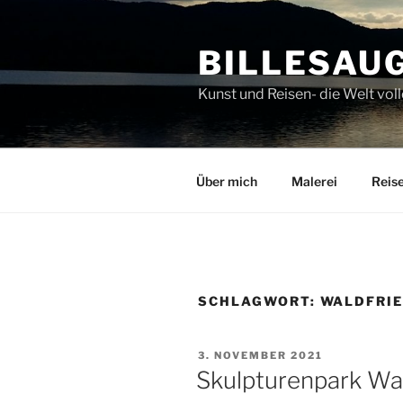
Zum
Inhalt
BILLESAU
springen
Kunst und Reisen- die Welt v
Über mich
Malerei
Reis
SCHLAGWORT:
WALDFRI
VERÖFFENTLICHT
3. NOVEMBER 2021
AM
Skulpturenpark Wa