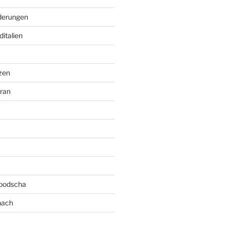
erungen
italien
zen
ran
bodscha
nach