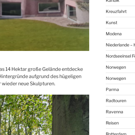
Karibik
Kreuzfahrt
Kunst
Modena
Niederlande –
Nordseeinsel F
Norwegen
as 14 Hektar große Gelände entdecke
 Hintergründe aufgrund des hügeligen
Norwegen
 wieder neue Skulpturen.
Parma
Radtouren
Ravenna
Reisen
Rotterdam