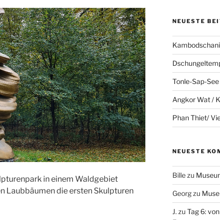
NEUESTE BE
Kambodschanis
Dschungeltem
Tonle-Sap-See
Angkor Wat /
Phan Thiet/ V
NEUESTE KO
Bille
zu
Museum
lpturenpark in einem Waldgebiet
en Laubbäumen die ersten Skulpturen
Georg
zu
Muse
J.
zu
Tag 6: von