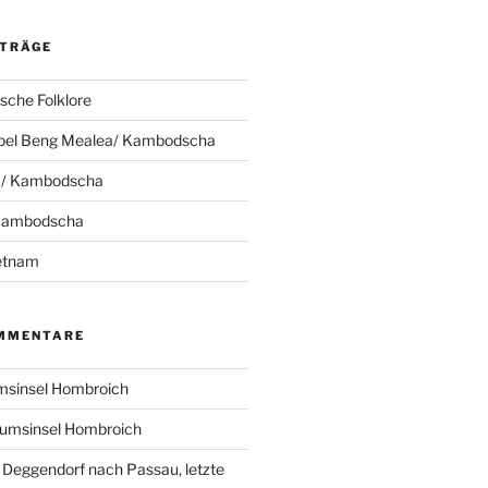
ITRÄGE
che Folklore
pel Beng Mealea/ Kambodscha
 / Kambodscha
 Kambodscha
ietnam
MMENTARE
sinsel Hombroich
umsinsel Hombroich
 Deggendorf nach Passau, letzte