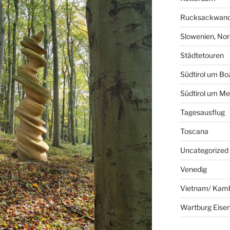
Rucksackwand
Slowenien, Nord
Städtetouren
Südtirol um Bo
Südtirol um Me
Tagesausflug
Toscana
Uncategorized
Venedig
Vietnam/ Kam
Wartburg Eise