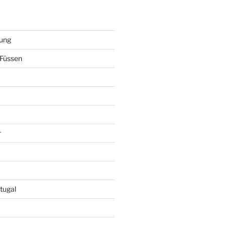
ung
Füssen
r
tugal