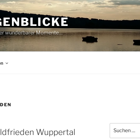
GENBLICKE
oller wunderbarer Momente…
en
EDEN
Suche
ldfrieden Wuppertal
nach: