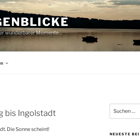
GENBLICKE
oller wunderbarer Momente…
en
Suche
 bis Ingolstadt
nach:
t. Die Sonne scheint!
NEUESTE BE