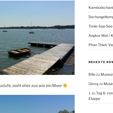
Kambodschanis
Dschungeltem
Tonle-Sap-See
Angkor Wat /
Phan Thiet/ V
NEUESTE KO
Bille
zu
Museum
Georg
zu
Muse
ustufe, sieht eher aus wie ein Meer
J.
zu
Tag 6: von
Etappe