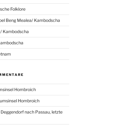
che Folklore
pel Beng Mealea/ Kambodscha
 / Kambodscha
 Kambodscha
ietnam
MMENTARE
sinsel Hombroich
umsinsel Hombroich
 Deggendorf nach Passau, letzte