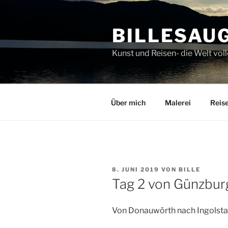
Zum
Inhalt
BILLESAU
springen
Kunst und Reisen- die Welt v
Über mich
Malerei
Reis
VERÖFFENTLICHT
8. JUNI 2019
VON
BILLE
AM
Tag 2 von Günzburg
Von Donauwörth nach Ingolstad