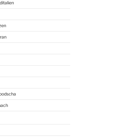
italien
zen
ran
bodscha
nach