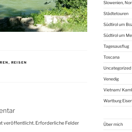
Slowenien, Nord
Städtetouren
Südtirol um Bo
Südtirol um Me
Tagesausflug
Toscana
REN
,
REISEN
Uncategorized
Venedig
Vietnam/ Kam
Wartburg Eise
entar
 veröffentlicht.
Erforderliche Felder
Über mich