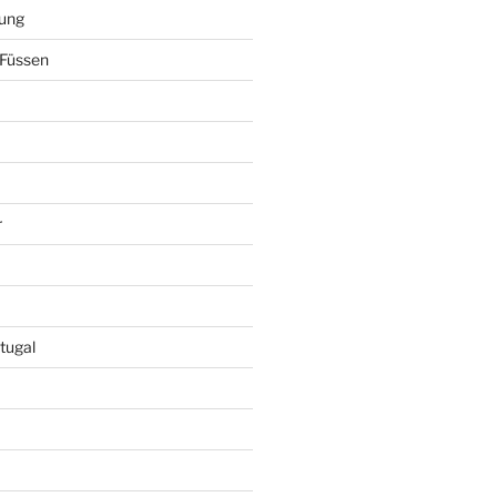
ung
Füssen
r
tugal