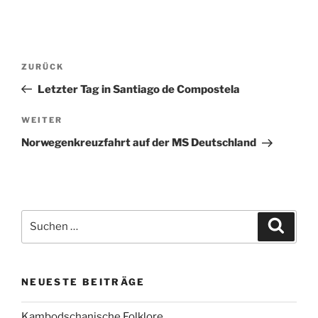
Beitragsnavigation
Vorheriger
ZURÜCK
Beitrag
Letzter Tag in Santiago de Compostela
Nächster
WEITER
Beitrag
Norwegenkreuzfahrt auf der MS Deutschland
Suche
Suche
nach:
NEUESTE BEITRÄGE
Kambodschanische Folklore