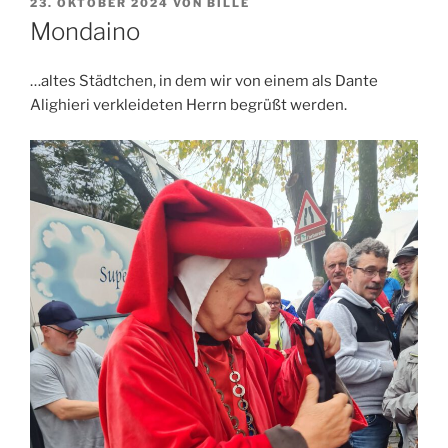
VERÖFFENTLICHT
23. OKTOBER 2024
VON
BILLE
AM
Mondaino
…altes Städtchen, in dem wir von einem als Dante
Alighieri verkleideten Herrn begrüßt werden.