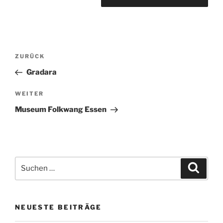
Beitragsnavigation
Vorheriger
ZURÜCK
Beitrag
Gradara
Nächster
WEITER
Beitrag
Museum Folkwang Essen
Suche
Suche
nach:
NEUESTE BEITRÄGE