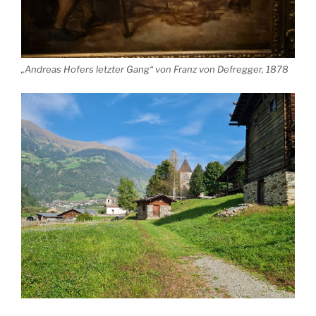
„Andreas Hofers letzter Gang“ von Franz von Defregger, 1878