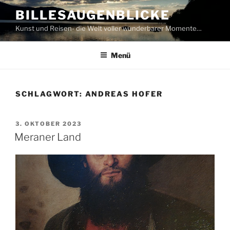
Zum
BILLESAUGENBLICKE
Inhalt
Kunst und Reisen- die Welt voller wunderbarer Momente…
springen
Menü
SCHLAGWORT:
ANDREAS HOFER
VERÖFFENTLICHT
3. OKTOBER 2023
AM
Meraner Land