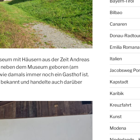
Bayern-Tirol
Bilbao
Canaren
Donau-Radtou
Emilia Romana
Italien
useum mit Häusern aus der Zeit Andreas
us neben dem Museum geboren (am
Jacobsweg Por
wie damals immer noch ein Gasthof ist.
t bekannt und handelte auch darüber
Kapstadt
Karibik
Kreuzfahrt
Kunst
Modena
Niederlande –