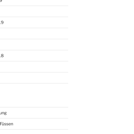
9
19
18
ung
Füssen