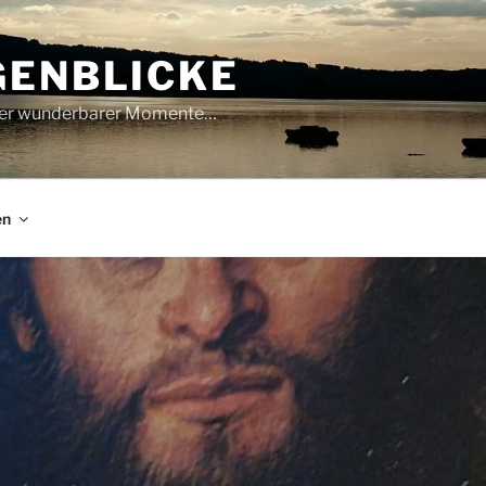
GENBLICKE
oller wunderbarer Momente…
en