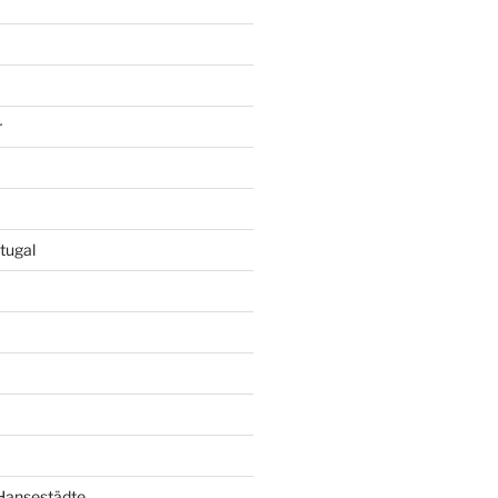
r
tugal
 Hansestädte