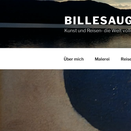
Zum
Inhalt
BILLESAU
springen
Kunst und Reisen- die Welt v
Über mich
Malerei
Reis