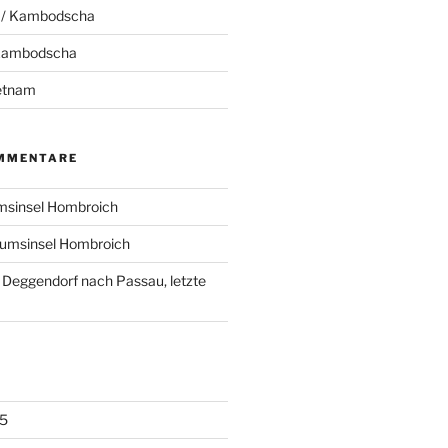
 / Kambodscha
 Kambodscha
ietnam
MMENTARE
sinsel Hombroich
umsinsel Hombroich
 Deggendorf nach Passau, letzte
5