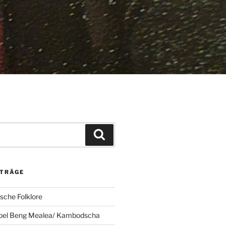
Suchen
ITRÄGE
che Folklore
pel Beng Mealea/ Kambodscha