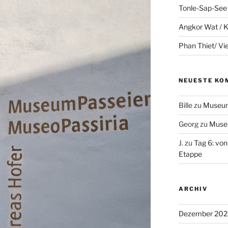
Tonle-Sap-See
Angkor Wat /
Phan Thiet/ V
NEUESTE KO
Bille
zu
Museum
Georg
zu
Muse
J.
zu
Tag 6: von
Etappe
ARCHIV
Dezember 202