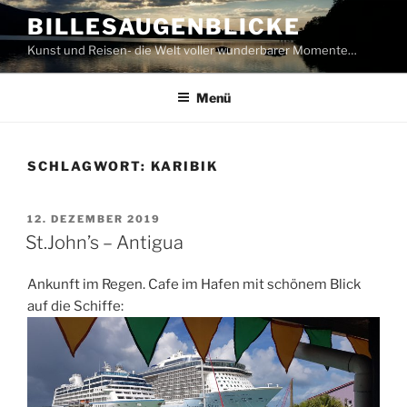
Zum
BILLESAUGENBLICKE
Inhalt
Kunst und Reisen- die Welt voller wunderbarer Momente…
springen
Menü
SCHLAGWORT:
KARIBIK
VERÖFFENTLICHT
12. DEZEMBER 2019
AM
St.John’s – Antigua
Ankunft im Regen. Cafe im Hafen mit schönem Blick
auf die Schiffe: