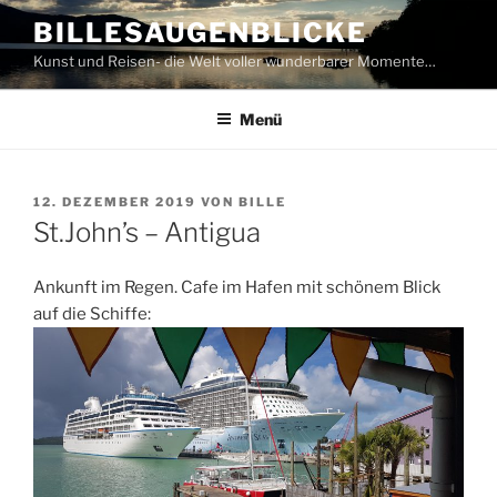
Zum
BILLESAUGENBLICKE
Inhalt
Kunst und Reisen- die Welt voller wunderbarer Momente…
springen
Menü
VERÖFFENTLICHT
12. DEZEMBER 2019
VON
BILLE
AM
St.John’s – Antigua
Ankunft im Regen. Cafe im Hafen mit schönem Blick
auf die Schiffe: