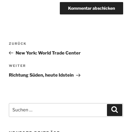
Beitragsnavigation
Vorheriger
ZURÜCK
Beitrag
New York: World Trade Center
Nächster
WEITER
Beitrag
Richtung Süden, heute Idstein
Suche
Suche
nach: