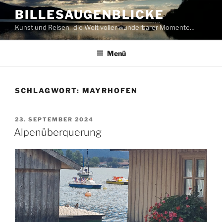
Zum
BILLESAUGENBLICKE
Inhalt
Kunst und Reisen- die Welt voller wunderbarer Momente…
springen
Menü
SCHLAGWORT:
MAYRHOFEN
VERÖFFENTLICHT
23. SEPTEMBER 2024
AM
Alpenüberquerung